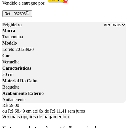
Vendido e entregue por:
Ref.:
032693
Ver mais
Frigideira
Marca
Tramontina
Modelo
Loreto 20123920
Cor
Vermelha
Caracteristicas
20 cm
Material Do Cabo
Baquelite
Acabamento Externo
Antiaderente
Price:
R$ 59,00
ou
R$ 68,49
em até
6
x
de
R$ 11,41
sem juros
Ver mais opções de pagamento