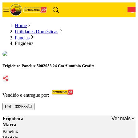
0
Home
Utilidades Domésticas
Panelas
Frigideira
Frigideira Panelux 5002058 24 Cm Alumínio Grafite
Vendido e entregue por:
Ref.:
032535
Ver mais
Frigideira
Marca
Panelux