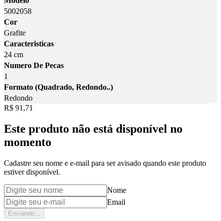
Modelo
5002058
Cor
Grafite
Caracteristicas
24 cm
Numero De Pecas
1
Formato (Quadrado, Redondo..)
Redondo
Price:
R$ 91,71
Este produto não está disponível no
momento
Cadastre seu nome e e-mail para ser avisado quando este produto
estiver disponível.
Nome
Email
Enviando...