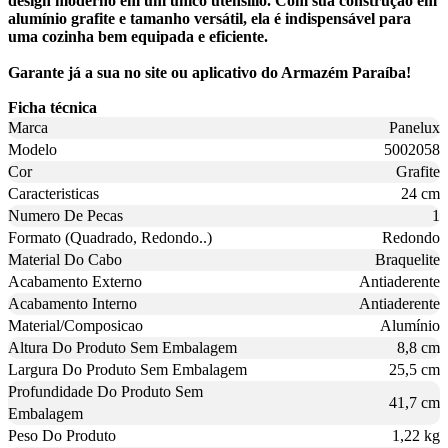
design moderno em um único utensílio. Com sua construção em
alumínio grafite e tamanho versátil, ela é indispensável para
uma cozinha bem equipada e eficiente.
Garante já a sua no site ou aplicativo do Armazém Paraíba!
Ficha técnica
Marca
Panelux
Modelo
5002058
Cor
Grafite
Caracteristicas
24 cm
Numero De Pecas
1
Formato (Quadrado, Redondo..)
Redondo
Material Do Cabo
Braquelite
Acabamento Externo
Antiaderente
Acabamento Interno
Antiaderente
Material/Composicao
Alumínio
Altura Do Produto Sem Embalagem
8,8 cm
Largura Do Produto Sem Embalagem
25,5 cm
Profundidade Do Produto Sem
41,7 cm
Embalagem
Peso Do Produto
1,22 kg