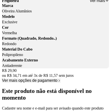
Ver mais
Frigideira
Marca
Oliveira Alumínios
Modelo
Exclusive
Cor
Vermelha
Formato (Quadrado, Redondo..)
Redondo
Material Do Cabo
Polipropileno
Acabamento Externo
Antiaderente
Price:
R$ 29,90
ou
R$ 34,71
em até
3
x
de
R$ 11,57
sem juros
Ver mais opções de pagamento
Este produto não está disponível no
momento
Cadastre seu nome e e-mail para ser avisado quando este produto