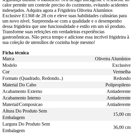
calor permite um controle preciso do cozimento, evitando acidentes
indesejados. Adquira agora a Frigideira Oliveira Alumínios
Exclusive E1368 de 28 cm e eleve suas habilidades culinárias para
um novo nível. Surpreenda-se com a qualidade e o desempenho
dessa frigideira que une funcionalidade e estilo em um só produto.
Transforme suas refeições em verdadeiras experiências
gastronômicas. Não perca tempo e adicione essa incrível frigideira à
sua coleção de utensílios de cozinha hoje mesmo!
Ficha técnica
Marca
Oliveira Alumínios
Modelo
Exclusive
Cor
Vermelha
Formato (Quadrado, Redondo..)
Redondo
Material Do Cabo
Polipropileno
Acabamento Externo
Antiaderente
Acabamento Interno
Antiaderente
Material/Composicao
Antiaderente
Altura Do Produto Sem
15,00 cm
Embalagem
Largura Do Produto Sem
36,00 cm
Embalagem