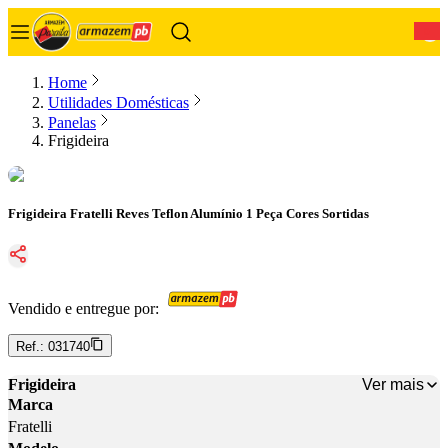
0
Home
Utilidades Domésticas
Panelas
Frigideira
Frigideira Fratelli Reves Teflon Alumínio 1 Peça Cores Sortidas
Vendido e entregue por:
Ref.:
031740
Ver mais
Frigideira
Marca
Fratelli