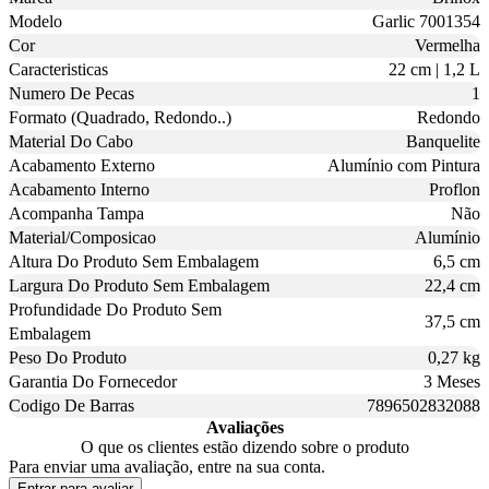
Modelo
Garlic 7001354
Cor
Vermelha
Caracteristicas
22 cm | 1,2 L
Numero De Pecas
1
Formato (Quadrado, Redondo..)
Redondo
Material Do Cabo
Banquelite
Acabamento Externo
Alumínio com Pintura
Acabamento Interno
Proflon
Acompanha Tampa
Não
Material/Composicao
Alumínio
Altura Do Produto Sem Embalagem
6,5 cm
Largura Do Produto Sem Embalagem
22,4 cm
Profundidade Do Produto Sem
37,5 cm
Embalagem
Peso Do Produto
0,27 kg
Garantia Do Fornecedor
3 Meses
Codigo De Barras
7896502832088
Avaliações
O que os clientes estão dizendo sobre o produto
Para enviar uma avaliação, entre na sua conta.
Entrar para avaliar