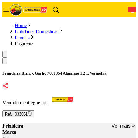
0
Home
Utilidades Domésticas
Panelas
Frigideira
Frigideira Brinox Garlic 7001354 Alumínio 1,2 L Vermelha
Vendido e entregue por:
Ref.:
033061
Ver mais
Frigideira
Marca