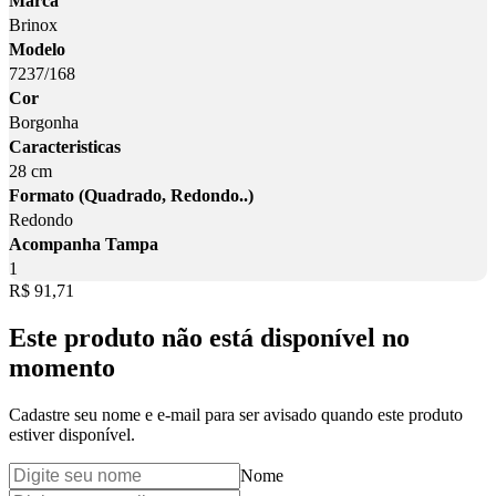
Marca
Brinox
Modelo
7237/168
Cor
Borgonha
Caracteristicas
28 cm
Formato (Quadrado, Redondo..)
Redondo
Acompanha Tampa
1
Price:
R$ 91,71
Este produto não está disponível no
momento
Cadastre seu nome e e-mail para ser avisado quando este produto
estiver disponível.
Nome