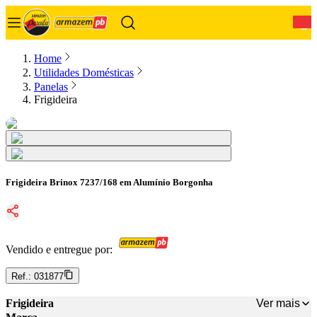
0
Home
Utilidades Domésticas
Panelas
Frigideira
Frigideira Brinox 7237/168 em Alumínio Borgonha
Vendido e entregue por:
Ref.:
031877
Ver mais
Frigideira