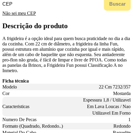
Buscar
Não sei meu CEP
Descrição do produto
A frigideira é a opção ideal para quem busca praticidade no dia a dia
da cozinha. Com 22 cm de diâmetro, a frigideira da linha Fun,
possui estrutura em alumínio que cozinha por igual e mais rápido,
além de um cabo de baquelite que não esquenta. Seu antiaderente
pro-flon não gruda, é fácil de limpar e livre de PFOA. Como todas
as panelas da Brinox, a Frigideira Fun possui Classificação A no
Inmetro.
Ficha técnica
Modelo
22 Cm 7232/357
Cor
Mostarda
Espessura 1,8 / Utilizavel
Caracteristicas
Em Lava Loucas / Nao
Utilizavel Em Forno
Numero De Pecas
1
Formato (Quadrado, Redondo..)
Redondo
Material Do Cabo
Baquelite