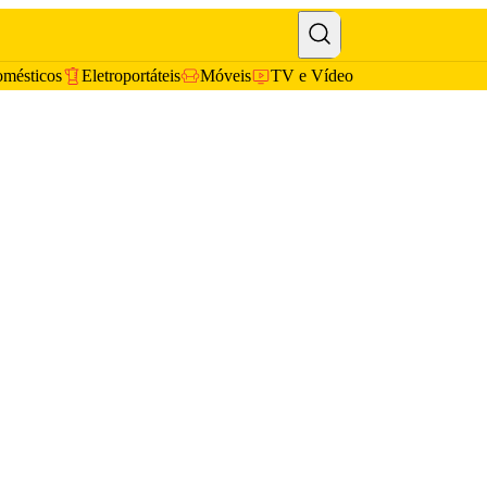
omésticos
Eletroportáteis
Móveis
TV e Vídeo