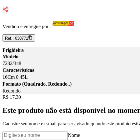
Vendido e entregue por:
Ref.:
030771
Frigideira
Modelo
7232/348
Caracteristicas
16Cm 0,45L
Formato (Quadrado, Redondo..)
Redondo
Price:
R$ 17,30
Este produto não está disponível no mome
Cadastre seu nome e e-mail para ser avisado quando este produto estiv
Nome