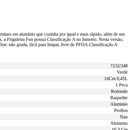
strutura em alumínio que cozinha por igual e mais rápido, além de um
, a Frigideira Fun possui Classificação A no Inmetro. Nesta versão,
flon: não gruda, fácil para limpar, livre de PFOA.Classificação A
7232/348
Verde
16Cm 0,45L
1 Peca
Redondo
Baquelite
Aluminio
Proflon
Nao
Aluminio
16,3 Cm