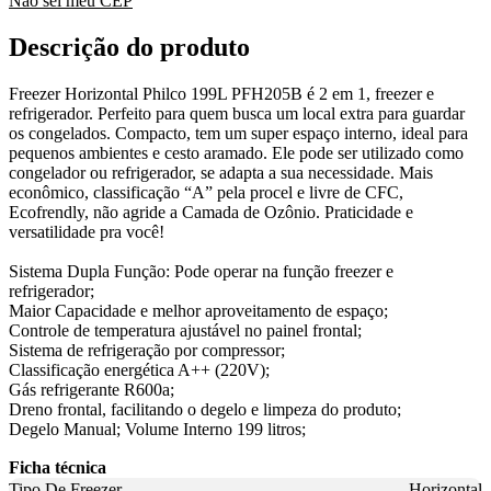
Não sei meu CEP
Descrição do produto
Freezer Horizontal Philco 199L PFH205B é 2 em 1, freezer e
refrigerador. Perfeito para quem busca um local extra para guardar
os congelados. Compacto, tem um super espaço interno, ideal para
pequenos ambientes e cesto aramado. Ele pode ser utilizado como
congelador ou refrigerador, se adapta a sua necessidade. Mais
econômico, classificação “A” pela procel e livre de CFC,
Ecofrendly, não agride a Camada de Ozônio. Praticidade e
versatilidade pra você!
Sistema Dupla Função: Pode operar na função freezer e
refrigerador;
Maior Capacidade e melhor aproveitamento de espaço;
Controle de temperatura ajustável no painel frontal;
Sistema de refrigeração por compressor;
Classificação energética A++ (220V);
Gás refrigerante R600a;
Dreno frontal, facilitando o degelo e limpeza do produto;
Degelo Manual; Volume Interno 199 litros;
Ficha técnica
Tipo De Freezer
Horizontal