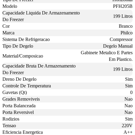
Modelo
PFH205B
Capacidade Liquida De Armazenamento
199 Litros
Do Freezer
Cor
Branco
Marca
Philco
Sistema De Refrigeracao
Compressor
Tipo De Degelo
Degelo Manual
Gabinete Metalico E Partes
Material/Composicao
Em Plastico.
Capacidade Bruta De Armazenamento
199 Litros
Do Freezer
Dreno De Degelo
Sim
Controle De Temperatura
Sim
Gavetas (Qt)
0
Grades Removiveis
Nao
Porta Balanceada
Nao
Porta Reversivel
Nao
Rodizios
Sim
Tensao
220V
Eficiencia Energetica
A++