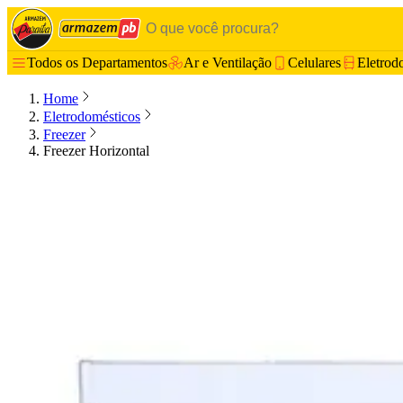
Todos os Departamentos
Ar e Ventilação
Celulares
Eletrod
Home
Eletrodomésticos
Freezer
Freezer Horizontal