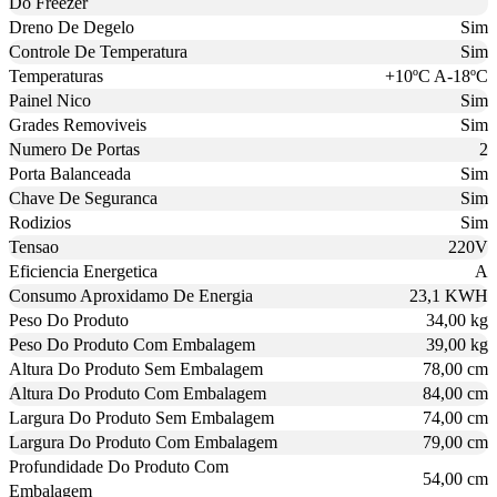
Do Freezer
Dreno De Degelo
Sim
Controle De Temperatura
Sim
Temperaturas
+10ºC A-18ºC
Painel Nico
Sim
Grades Removiveis
Sim
Numero De Portas
2
Porta Balanceada
Sim
Chave De Seguranca
Sim
Rodizios
Sim
Tensao
220V
Eficiencia Energetica
A
Consumo Aproxidamo De Energia
23,1 KWH
Peso Do Produto
34,00 kg
Peso Do Produto Com Embalagem
39,00 kg
Altura Do Produto Sem Embalagem
78,00 cm
Altura Do Produto Com Embalagem
84,00 cm
Largura Do Produto Sem Embalagem
74,00 cm
Largura Do Produto Com Embalagem
79,00 cm
Profundidade Do Produto Com
54,00 cm
Embalagem