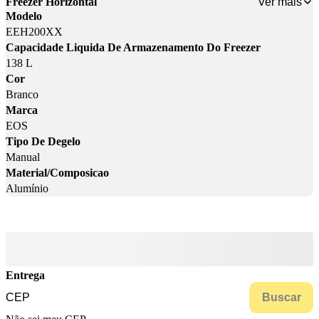
Ver mais
Freezer Horizontal
Modelo
EEH200XX
Capacidade Liquida De Armazenamento Do Freezer
138 L
Cor
Branco
Marca
EOS
Tipo De Degelo
Manual
Material/Composicao
Alumínio
Entrega
Buscar