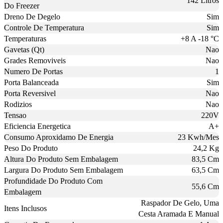
142 Litros
Do Freezer
Dreno De Degelo
Sim
Controle De Temperatura
Sim
Temperaturas
+8 A -18 °C
Gavetas (Qt)
Nao
Grades Removiveis
Nao
Numero De Portas
1
Porta Balanceada
Sim
Porta Reversivel
Nao
Rodizios
Nao
Tensao
220V
Eficiencia Energetica
A+
Consumo Aproxidamo De Energia
23 Kwh/Mes
Peso Do Produto
24,2 Kg
Altura Do Produto Sem Embalagem
83,5 Cm
Largura Do Produto Sem Embalagem
63,5 Cm
Profundidade Do Produto Com
55,6 Cm
Embalagem
Raspador De Gelo, Uma
Itens Inclusos
Cesta Aramada E Manual