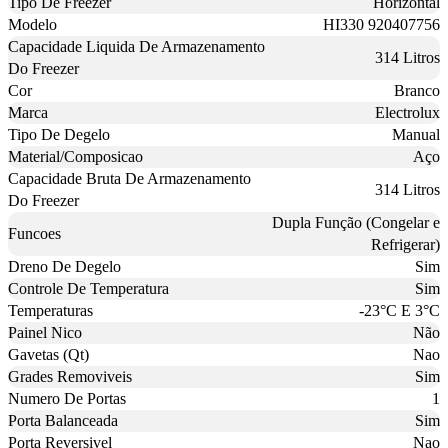
Tipo De Freezer
Horizontal
Modelo
HI330 920407756
Capacidade Liquida De Armazenamento
314 Litros
Do Freezer
Cor
Branco
Marca
Electrolux
Tipo De Degelo
Manual
Material/Composicao
Aço
Capacidade Bruta De Armazenamento
314 Litros
Do Freezer
Dupla Função (Congelar e
Funcoes
Refrigerar)
Dreno De Degelo
Sim
Controle De Temperatura
Sim
Temperaturas
-23°C E 3°C
Painel Nico
Não
Gavetas (Qt)
Nao
Grades Removiveis
Sim
Numero De Portas
1
Porta Balanceada
Sim
Porta Reversivel
Nao