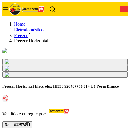
0
Home
Eletrodomésticos
Freezer
Freezer Horizontal
Freezer Horizontal Electrolux HI330 920407756 314 L 1 Porta Branco
Vendido e entregue por:
Ref.:
032574