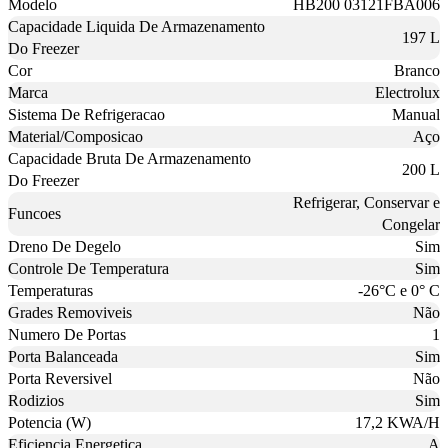
Modelo
HB200 03121FBA006
Capacidade Liquida De Armazenamento
197 L
Do Freezer
Cor
Branco
Marca
Electrolux
Sistema De Refrigeracao
Manual
Material/Composicao
Aço
Capacidade Bruta De Armazenamento
200 L
Do Freezer
Refrigerar, Conservar e
Funcoes
Congelar
Dreno De Degelo
Sim
Controle De Temperatura
Sim
Temperaturas
-26°C e 0° C
Grades Removiveis
Não
Numero De Portas
1
Porta Balanceada
Sim
Porta Reversivel
Não
Rodizios
Sim
Potencia (W)
17,2 KWA/H
Eficiencia Energetica
A