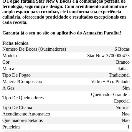
O Fogão Itatiaia Star New 6 Bocas é a combinação perfeita de
tecnologia, segurança e design. Com acendimento automático e
amplo espaço para cozinhar, ele transforma sua experiência
culinária, oferecendo praticidade e resultados excepcionais em
cada receita.
Garanta já o seu no site ou aplicativo do Armazém Paraíba!
Ficha técnica
Numero De Bocas (Queimadores)
6 Bocas
Modelo
Star New 3700000473
Cor
Branco
Marca
Itatiaia
Tipo De Fogao
Tradicional
Material/Composicao
Vidro + Aco Pintado
A Gas
Sim
Queimador Grande -
Tipo De Queimadores
Especial
Tipo De Chama
Normal
Acendimento Automatico
Nao
Queimadores Selados
Nao
Prateleira
1