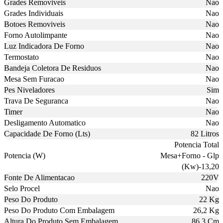
Grades Removiveis
Nao
Grades Individuais
Nao
Botoes Removiveis
Nao
Forno Autolimpante
Nao
Luz Indicadora De Forno
Nao
Termostato
Nao
Bandeja Coletora De Residuos
Nao
Mesa Sem Furacao
Nao
Pes Niveladores
Sim
Trava De Seguranca
Nao
Timer
Nao
Desligamento Automatico
Nao
Capacidade De Forno (Lts)
82 Litros
Potencia Total
Potencia (W)
Mesa+Forno - Glp
(Kw)-13,20
Fonte De Alimentacao
220V
Selo Procel
Nao
Peso Do Produto
22 Kg
Peso Do Produto Com Embalagem
26,2 Kg
Altura Do Produto Sem Embalagem
86,3 Cm