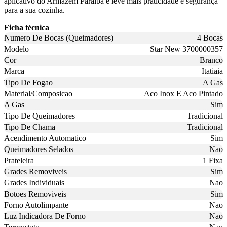
aplicativo do Armazém Paraíba e leve mais praticidade e segurança
para a sua cozinha.
Ficha técnica
Numero De Bocas (Queimadores)
4 Bocas
Modelo
Star New 3700000357
Cor
Branco
Marca
Itatiaia
Tipo De Fogao
A Gas
Material/Composicao
Aco Inox E Aco Pintado
A Gas
Sim
Tipo De Queimadores
Tradicional
Tipo De Chama
Tradicional
Acendimento Automatico
Sim
Queimadores Selados
Nao
Prateleira
1 Fixa
Grades Removiveis
Sim
Grades Individuais
Nao
Botoes Removiveis
Sim
Forno Autolimpante
Nao
Luz Indicadora De Forno
Nao