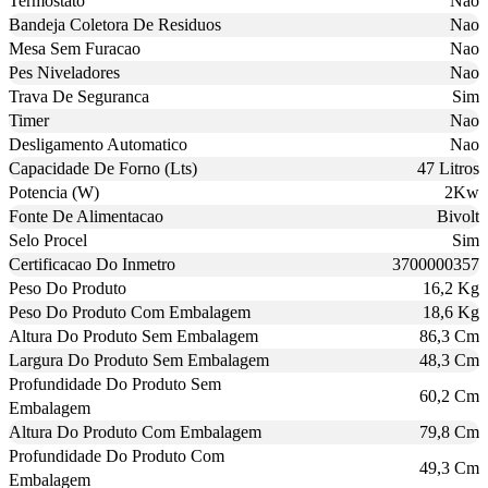
Termostato
Nao
Bandeja Coletora De Residuos
Nao
Mesa Sem Furacao
Nao
Pes Niveladores
Nao
Trava De Seguranca
Sim
Timer
Nao
Desligamento Automatico
Nao
Capacidade De Forno (Lts)
47 Litros
Potencia (W)
2Kw
Fonte De Alimentacao
Bivolt
Selo Procel
Sim
Certificacao Do Inmetro
3700000357
Peso Do Produto
16,2 Kg
Peso Do Produto Com Embalagem
18,6 Kg
Altura Do Produto Sem Embalagem
86,3 Cm
Largura Do Produto Sem Embalagem
48,3 Cm
Profundidade Do Produto Sem
60,2 Cm
Embalagem
Altura Do Produto Com Embalagem
79,8 Cm
Profundidade Do Produto Com
49,3 Cm
Embalagem