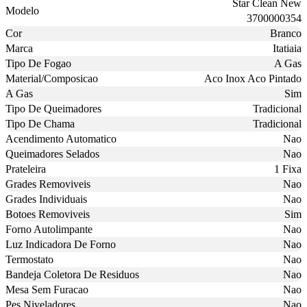
Star Clean New
Modelo
3700000354
Cor
Branco
Marca
Itatiaia
Tipo De Fogao
A Gas
Material/Composicao
Aco Inox Aco Pintado
A Gas
Sim
Tipo De Queimadores
Tradicional
Tipo De Chama
Tradicional
Acendimento Automatico
Nao
Queimadores Selados
Nao
Prateleira
1 Fixa
Grades Removiveis
Nao
Grades Individuais
Nao
Botoes Removiveis
Sim
Forno Autolimpante
Nao
Luz Indicadora De Forno
Nao
Termostato
Nao
Bandeja Coletora De Residuos
Nao
Mesa Sem Furacao
Nao
Pes Niveladores
Nao