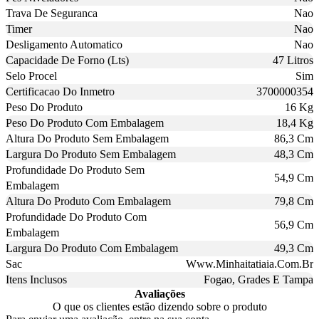
Trava De Seguranca
Nao
Timer
Nao
Desligamento Automatico
Nao
Capacidade De Forno (Lts)
47 Litros
Selo Procel
Sim
Certificacao Do Inmetro
3700000354
Peso Do Produto
16 Kg
Peso Do Produto Com Embalagem
18,4 Kg
Altura Do Produto Sem Embalagem
86,3 Cm
Largura Do Produto Sem Embalagem
48,3 Cm
Profundidade Do Produto Sem
54,9 Cm
Embalagem
Altura Do Produto Com Embalagem
79,8 Cm
Profundidade Do Produto Com
56,9 Cm
Embalagem
Largura Do Produto Com Embalagem
49,3 Cm
Sac
Www.Minhaitatiaia.Com.Br
Itens Inclusos
Fogao, Grades E Tampa
Avaliações
O que os clientes estão dizendo sobre o produto