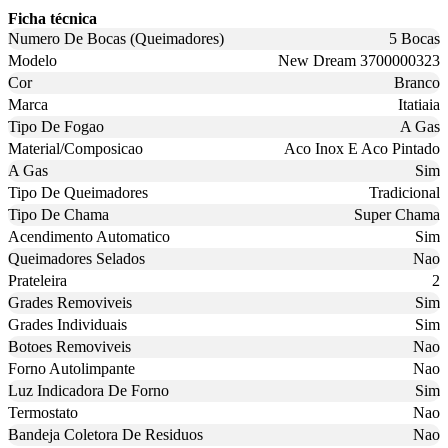
Ficha técnica
Numero De Bocas (Queimadores)
5 Bocas
Modelo
New Dream 3700000323
Cor
Branco
Marca
Itatiaia
Tipo De Fogao
A Gas
Material/Composicao
Aco Inox E Aco Pintado
A Gas
Sim
Tipo De Queimadores
Tradicional
Tipo De Chama
Super Chama
Acendimento Automatico
Sim
Queimadores Selados
Nao
Prateleira
2
Grades Removiveis
Sim
Grades Individuais
Sim
Botoes Removiveis
Nao
Forno Autolimpante
Nao
Luz Indicadora De Forno
Sim
Termostato
Nao
Bandeja Coletora De Residuos
Nao