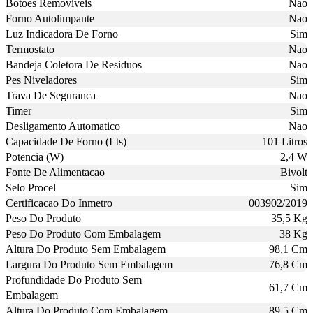
Botoes Removiveis
Nao
Forno Autolimpante
Nao
Luz Indicadora De Forno
Sim
Termostato
Nao
Bandeja Coletora De Residuos
Nao
Pes Niveladores
Sim
Trava De Seguranca
Nao
Timer
Sim
Desligamento Automatico
Nao
Capacidade De Forno (Lts)
101 Litros
Potencia (W)
2,4 W
Fonte De Alimentacao
Bivolt
Selo Procel
Sim
Certificacao Do Inmetro
003902/2019
Peso Do Produto
35,5 Kg
Peso Do Produto Com Embalagem
38 Kg
Altura Do Produto Sem Embalagem
98,1 Cm
Largura Do Produto Sem Embalagem
76,8 Cm
Profundidade Do Produto Sem
61,7 Cm
Embalagem
Altura Do Produto Com Embalagem
89,5 Cm