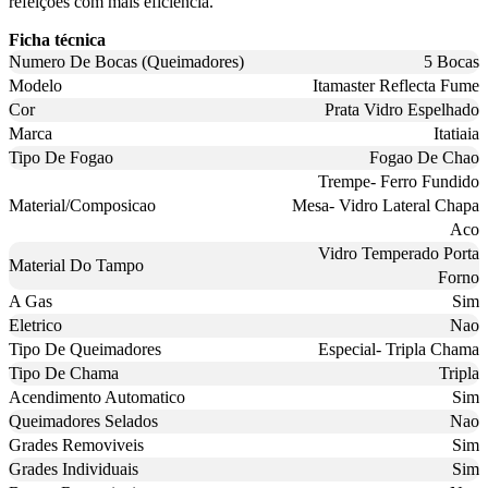
refeições com mais eficiência.
Ficha técnica
Numero De Bocas (Queimadores)
5 Bocas
Modelo
Itamaster Reflecta Fume
Cor
Prata Vidro Espelhado
Marca
Itatiaia
Tipo De Fogao
Fogao De Chao
Trempe- Ferro Fundido
Material/Composicao
Mesa- Vidro Lateral Chapa
Aco
Vidro Temperado Porta
Material Do Tampo
Forno
A Gas
Sim
Eletrico
Nao
Tipo De Queimadores
Especial- Tripla Chama
Tipo De Chama
Tripla
Acendimento Automatico
Sim
Queimadores Selados
Nao
Grades Removiveis
Sim
Grades Individuais
Sim