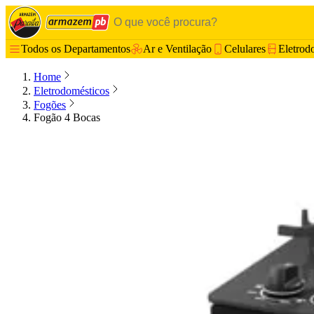
Todos os Departamentos
Ar e Ventilação
Celulares
Eletrod
Home
Eletrodomésticos
Fogões
Fogão 4 Bocas