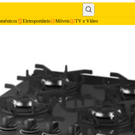
omésticos
Eletroportáteis
Móveis
TV e Vídeo