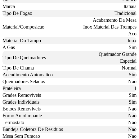
Marca
Itatiaia
Tipo De Fogao
Tradicional
Acabamento Da Mesa
Material/Composicao
Inox Material Das Trempes
Aco
Material Do Tampo
Inox
A Gas
Sim
Queimador Grande
Tipo De Queimadores
Especial
Tipo De Chama
Normal
Acendimento Automatico
Sim
Queimadores Selados
Nao
Prateleira
1
Grades Removiveis
Sim
Grades Individuais
Sim
Botoes Removiveis
Nao
Forno Autolimpante
Nao
Termostato
Nao
Bandeja Coletora De Residuos
Nao
Mesa Sem Furacao
Nao