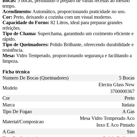
Bocas:
5 bocas, permitindo o preparo de várias receitas ao mesmo
tempo.
Acendimento:
Automático, proporcionando praticidade no uso.
Cor:
Preto, deixando a cozinha com um visual moderno.
Capacidade do Forno:
82 Litros, ideal para preparar grandes
refeições.
Tipo de Chama:
Superchama, garantindo um cozimento eficiente e
rápido.
Tipo de Queimadores:
Polido Brilhante, oferecendo durabilidade e
resistência.
Mesa:
Vidro Temperado, proporcionando segurança e facilitando a
limpeza.
Ficha técnica
Numero De Bocas (Queimadores)
5 Bocas
Electra Glass New
Modelo
3700000367
Cor
Preto
Marca
Itatiaia
Tipo De Fogao
A Gas
Mesa Vidro Temperado Aco
Material/Composicao
Inxo E Aco Pintado
A Gas
Sim