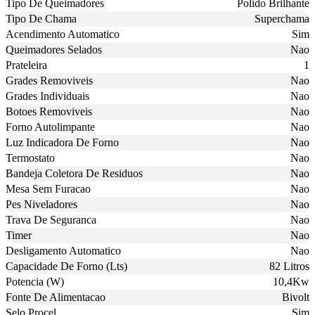
Tipo De Queimadores
Polido Brilhante
Tipo De Chama
Superchama
Acendimento Automatico
Sim
Queimadores Selados
Nao
Prateleira
1
Grades Removiveis
Nao
Grades Individuais
Nao
Botoes Removiveis
Nao
Forno Autolimpante
Nao
Luz Indicadora De Forno
Nao
Termostato
Nao
Bandeja Coletora De Residuos
Nao
Mesa Sem Furacao
Nao
Pes Niveladores
Nao
Trava De Seguranca
Nao
Timer
Nao
Desligamento Automatico
Nao
Capacidade De Forno (Lts)
82 Litros
Potencia (W)
10,4Kw
Fonte De Alimentacao
Bivolt
Selo Procel
Sim