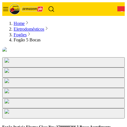
0
Home
Eletrodomésticos
Fogões
Fogão 5 Bocas
Fogão Itatiaia Electra Glass New 3700000366 5 Bocas Acendimento