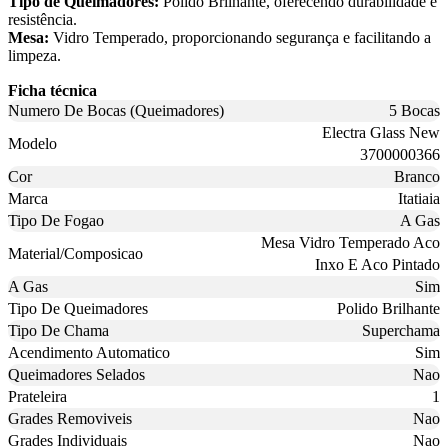
Tipo de Queimadores:
Polido Brilhante, oferecendo durabilidade e
resistência.
Mesa:
Vidro Temperado, proporcionando segurança e facilitando a
limpeza.
Ficha técnica
Numero De Bocas (Queimadores)
5 Bocas
Electra Glass New
Modelo
3700000366
Cor
Branco
Marca
Itatiaia
Tipo De Fogao
A Gas
Mesa Vidro Temperado Aco
Material/Composicao
Inxo E Aco Pintado
A Gas
Sim
Tipo De Queimadores
Polido Brilhante
Tipo De Chama
Superchama
Acendimento Automatico
Sim
Queimadores Selados
Nao
Prateleira
1
Grades Removiveis
Nao
Grades Individuais
Nao