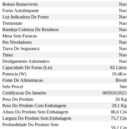
Botoes Removiveis
Nao
Forno Autolimpante
Nao
Luz Indicadora De Forno
Nao
Termostato
Nao
Bandeja Coletora De Residuos
Nao
Mesa Sem Furacao
Nao
Pes Niveladores
Nao
Trava De Seguranca
Nao
Timer
Nao
Desligamento Automatico
Nao
Capacidade De Forno (Lts)
82 Litros
Potencia (W)
10,4Kw
Fonte De Alimentacao
Bivolt
Selo Procel
Sim
Certificacao Do Inmetro
005910/2023
Peso Do Produto
26 Kg
Peso Do Produto Com Embalagem
29,1 Kg
Altura Do Produto Sem Embalagem
86,6 Cm
Largura Do Produto Sem Embalagem
75,7 Cm
Profundidade Do Produto Sem
59,2 Cm