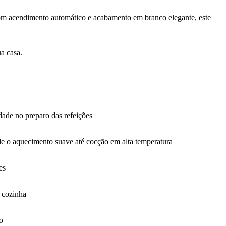
om
acendimento automático e acabamento em branco elegante, este
ua casa.
dade no preparo das refeições
sde o aquecimento suave até cocção em alta temperatura
es
à cozinha
o