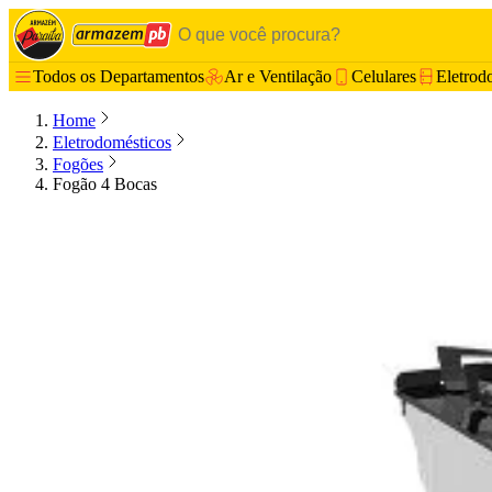
Todos os Departamentos
Ar e Ventilação
Celulares
Eletrod
Home
Eletrodomésticos
Fogões
Fogão 4 Bocas