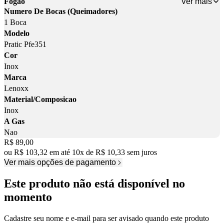
Ver mais
Fogão
Numero De Bocas (Queimadores)
1 Boca
Modelo
Pratic Pfe351
Cor
Inox
Marca
Lenoxx
Material/Composicao
Inox
A Gas
Nao
Price:
R$ 89,00
ou
R$ 103,32
em até
10
x
de
R$ 10,33
sem juros
Ver mais opções de pagamento
Este produto não está disponível no
momento
Cadastre seu nome e e-mail para ser avisado quando este produto