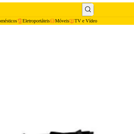
omésticos
Eletroportáteis
Móveis
TV e Vídeo