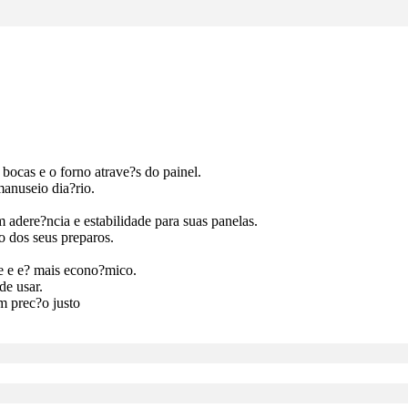
bocas e o forno atrave?s do painel.
anuseio dia?rio.
 adere?ncia e estabilidade para suas panelas.
o dos seus preparos.
me e e? mais econo?mico.
de usar.
m prec?o justo