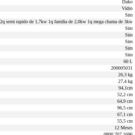
Dako
Vidro
Sim
2q semi rapido de 1,7kw 1q familia de 2,0kw 1q mega chama de 3kw
Sim
Sim
Sim
Sim
Sim
60 L
200005031
26,3 kg
27,4 kg
94,1cm
52,2 cm
64,9 cm
96,5 cm
67,1 cm
55,5 cm
12 Meses
0800 707 1696