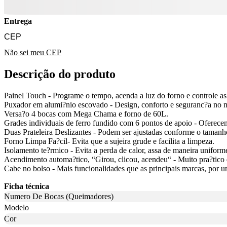
Entrega
Não sei meu CEP
Descrição do produto
Painel Touch - Programe o tempo, acenda a luz do forno e controle as 
Puxador em alumi?nio escovado - Design, conforto e seguranc?a no m
Versa?o 4 bocas com Mega Chama e forno de 60L.
Grades individuais de ferro fundido com 6 pontos de apoio - Oferecem
Duas Prateleira Deslizantes - Podem ser ajustadas conforme o tamanh
Forno Limpa Fa?cil- Evita que a sujeira grude e facilita a limpeza.
Isolamento te?rmico - Evita a perda de calor, assa de maneira unifor
Acendimento automa?tico, “Girou, clicou, acendeu“ - Muito pra?tico 
Cabe no bolso - Mais funcionalidades que as principais marcas, por u
Ficha técnica
Numero De Bocas (Queimadores)
Modelo
Cor