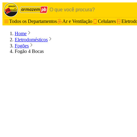
Todos os Departamentos
Ar e Ventilação
Celulares
Eletrod
Home
Eletrodomésticos
Fogões
Fogão 4 Bocas