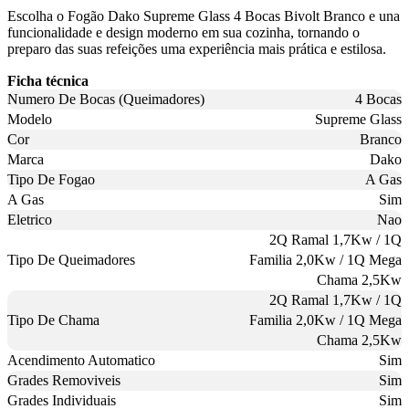
Escolha o Fogão Dako Supreme Glass 4 Bocas Bivolt Branco e una
funcionalidade e design moderno em sua cozinha, tornando o
preparo das suas refeições uma experiência mais prática e estilosa.
Ficha técnica
Numero De Bocas (Queimadores)
4 Bocas
Modelo
Supreme Glass
Cor
Branco
Marca
Dako
Tipo De Fogao
A Gas
A Gas
Sim
Eletrico
Nao
2Q Ramal 1,7Kw / 1Q
Tipo De Queimadores
Familia 2,0Kw / 1Q Mega
Chama 2,5Kw
2Q Ramal 1,7Kw / 1Q
Tipo De Chama
Familia 2,0Kw / 1Q Mega
Chama 2,5Kw
Acendimento Automatico
Sim
Grades Removiveis
Sim
Grades Individuais
Sim