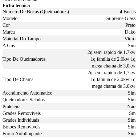
Ficha técnica
Numero De Bocas (Queimadores)
4 Bocas
Modelo
Supreme Glass
Cor
Preto
Marca
Dako
Material Do Tampo
Vidro
A Gas
Sim
2q semi rapido de 1,7kw
Tipo De Queimadores
1q familia de 2,0kw 1q
mega chama de 3,0kw
2q semi rapido de 1,7kw
Tipo De Chama
1q familia de 2,0kw 1q
mega chama de 3,0kw
Acendimento Automatico
Sim
Queimadores Selados
Sim
Prateleira
Não
Grades Removiveis
Sm
Grades Individuais
Sim
Botoes Removiveis
Sim
Forno Autolimpante
Sim