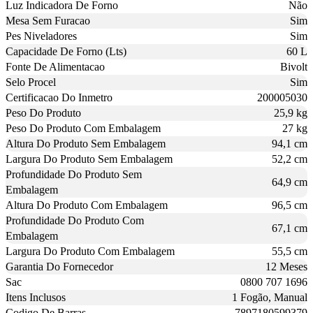
Luz Indicadora De Forno
Não
Mesa Sem Furacao
Sim
Pes Niveladores
Sim
Capacidade De Forno (Lts)
60 L
Fonte De Alimentacao
Bivolt
Selo Procel
Sim
Certificacao Do Inmetro
200005030
Peso Do Produto
25,9 kg
Peso Do Produto Com Embalagem
27 kg
Altura Do Produto Sem Embalagem
94,1 cm
Largura Do Produto Sem Embalagem
52,2 cm
Profundidade Do Produto Sem
64,9 cm
Embalagem
Altura Do Produto Com Embalagem
96,5 cm
Profundidade Do Produto Com
67,1 cm
Embalagem
Largura Do Produto Com Embalagem
55,5 cm
Garantia Do Fornecedor
12 Meses
Sac
0800 707 1696
Itens Inclusos
1 Fogão, Manual
Codigo De Barras
7897180599379