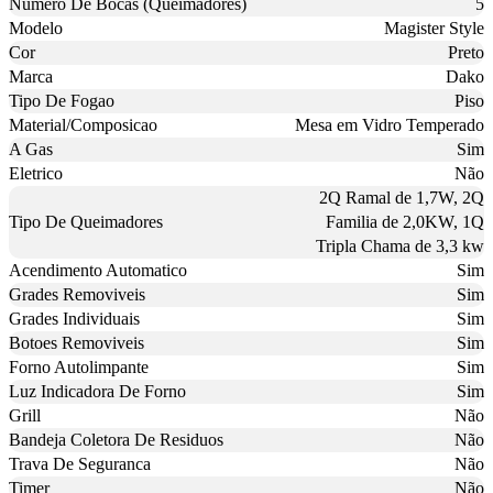
Numero De Bocas (Queimadores)
5
Modelo
Magister Style
Cor
Preto
Marca
Dako
Tipo De Fogao
Piso
Material/Composicao
Mesa em Vidro Temperado
A Gas
Sim
Eletrico
Não
2Q Ramal de 1,7W, 2Q
Tipo De Queimadores
Familia de 2,0KW, 1Q
Tripla Chama de 3,3 kw
Acendimento Automatico
Sim
Grades Removiveis
Sim
Grades Individuais
Sim
Botoes Removiveis
Sim
Forno Autolimpante
Sim
Luz Indicadora De Forno
Sim
Grill
Não
Bandeja Coletora De Residuos
Não
Trava De Seguranca
Não
Timer
Não