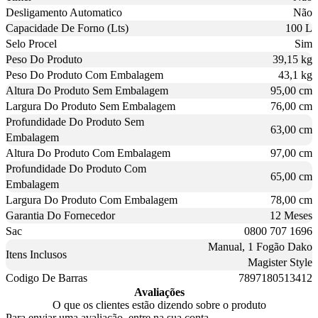
Desligamento Automatico
Não
Capacidade De Forno (Lts)
100 L
Selo Procel
Sim
Peso Do Produto
39,15 kg
Peso Do Produto Com Embalagem
43,1 kg
Altura Do Produto Sem Embalagem
95,00 cm
Largura Do Produto Sem Embalagem
76,00 cm
Profundidade Do Produto Sem
63,00 cm
Embalagem
Altura Do Produto Com Embalagem
97,00 cm
Profundidade Do Produto Com
65,00 cm
Embalagem
Largura Do Produto Com Embalagem
78,00 cm
Garantia Do Fornecedor
12 Meses
Sac
0800 707 1696
Manual, 1 Fogão Dako
Itens Inclusos
Magister Style
Codigo De Barras
7897180513412
Avaliações
O que os clientes estão dizendo sobre o produto
Para enviar uma avaliação, entre na sua conta.