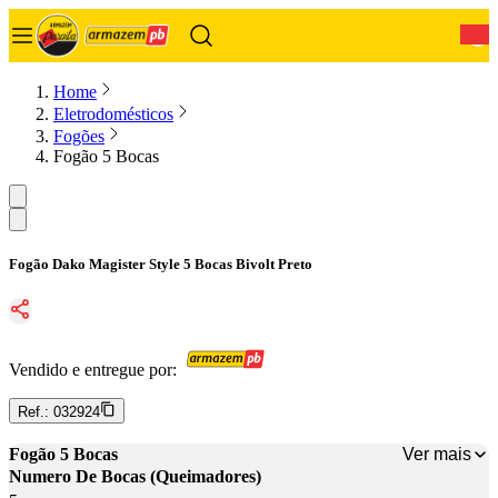
0
Home
Eletrodomésticos
Fogões
Fogão 5 Bocas
Fogão Dako Magister Style 5 Bocas Bivolt Preto
Vendido e entregue por:
Ref.:
032924
Ver mais
Fogão 5 Bocas
Numero De Bocas (Queimadores)