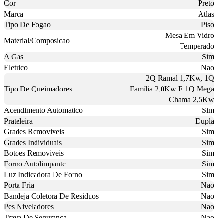
Cor
Preto
Marca
Atlas
Tipo De Fogao
Piso
Mesa Em Vidro
Material/Composicao
Temperado
A Gas
Sim
Eletrico
Nao
2Q Ramal 1,7Kw, 1Q
Tipo De Queimadores
Familia 2,0Kw E 1Q Mega
Chama 2,5Kw
Acendimento Automatico
Sim
Prateleira
Dupla
Grades Removiveis
Sim
Grades Individuais
Sim
Botoes Removiveis
Sim
Forno Autolimpante
Sim
Luz Indicadora De Forno
Sim
Porta Fria
Nao
Bandeja Coletora De Residuos
Nao
Pes Niveladores
Nao
Trava De Seguranca
Nao