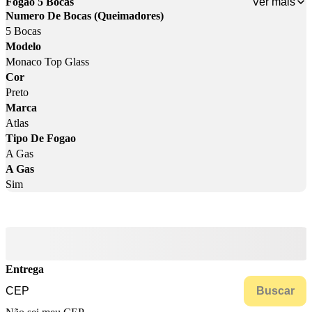
Ver mais
Fogão 5 Bocas
Numero De Bocas (Queimadores)
5 Bocas
Modelo
Monaco Top Glass
Cor
Preto
Marca
Atlas
Tipo De Fogao
A Gas
A Gas
Sim
Entrega
Buscar