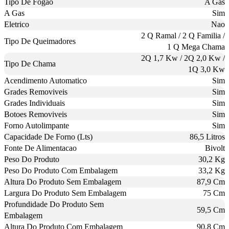
Tipo De Fogao
A Gas
A Gas
Sim
Eletrico
Nao
2 Q Ramal / 2 Q Familia /
Tipo De Queimadores
1 Q Mega Chama
2Q 1,7 Kw / 2Q 2,0 Kw /
Tipo De Chama
1Q 3,0 Kw
Acendimento Automatico
Sim
Grades Removiveis
Sim
Grades Individuais
Sim
Botoes Removiveis
Sim
Forno Autolimpante
Sim
Capacidade De Forno (Lts)
86,5 Litros
Fonte De Alimentacao
Bivolt
Peso Do Produto
30,2 Kg
Peso Do Produto Com Embalagem
33,2 Kg
Altura Do Produto Sem Embalagem
87,9 Cm
Largura Do Produto Sem Embalagem
75 Cm
Profundidade Do Produto Sem
59,5 Cm
Embalagem
Altura Do Produto Com Embalagem
90,8 Cm