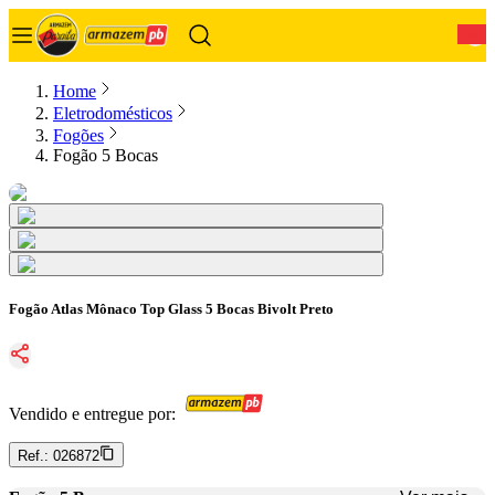
0
Home
Eletrodomésticos
Fogões
Fogão 5 Bocas
Fogão Atlas Mônaco Top Glass 5 Bocas Bivolt Preto
Vendido e entregue por:
Ref.:
026872