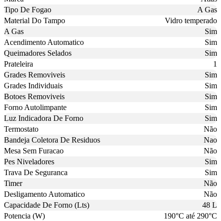
Tipo De Fogao
A Gas
Material Do Tampo
Vidro temperado
A Gas
Sim
Acendimento Automatico
Sim
Queimadores Selados
Sim
Prateleira
1
Grades Removiveis
Sim
Grades Individuais
Sim
Botoes Removiveis
Sim
Forno Autolimpante
Sim
Luz Indicadora De Forno
Sim
Termostato
Não
Bandeja Coletora De Residuos
Nao
Mesa Sem Furacao
Não
Pes Niveladores
Sim
Trava De Seguranca
Sim
Timer
Não
Desligamento Automatico
Não
Capacidade De Forno (Lts)
48 L
Potencia (W)
190°C até 290°C