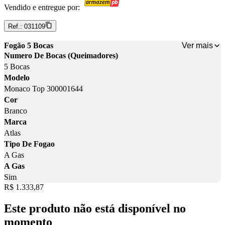
Vendido e entregue por:
Ref.:
031109
Ver mais
Fogão 5 Bocas
Numero De Bocas (Queimadores)
5 Bocas
Modelo
Monaco Top 300001644
Cor
Branco
Marca
Atlas
Tipo De Fogao
A Gas
A Gas
Sim
Price:
R$ 1.333,87
Este produto não está disponível no
momento