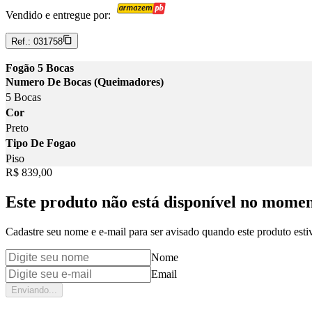
Vendido e entregue por:
Ref.:
031758
Fogão 5 Bocas
Numero De Bocas (Queimadores)
5 Bocas
Cor
Preto
Tipo De Fogao
Piso
Price:
R$ 839,00
Este produto não está disponível no mome
Cadastre seu nome e e-mail para ser avisado quando este produto estiv
Nome
Email
Enviando...