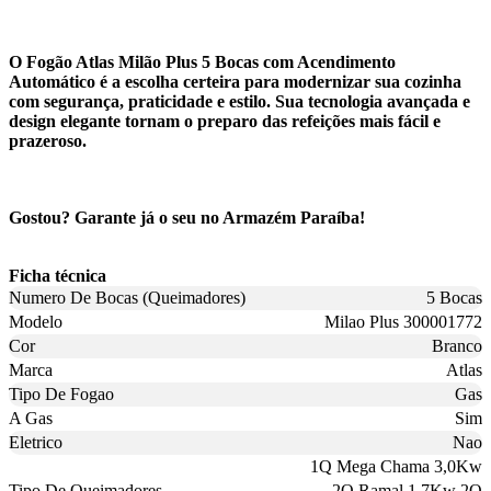
O Fogão Atlas Milão Plus 5 Bocas com Acendimento
Automático é a escolha certeira para modernizar sua cozinha
com segurança, praticidade e estilo. Sua tecnologia avançada e
design elegante tornam o preparo das refeições mais fácil e
prazeroso.
Gostou? Garante já o seu no Armazém Paraíba!
Ficha técnica
Numero De Bocas (Queimadores)
5 Bocas
Modelo
Milao Plus 300001772
Cor
Branco
Marca
Atlas
Tipo De Fogao
Gas
A Gas
Sim
Eletrico
Nao
1Q Mega Chama 3,0Kw
Tipo De Queimadores
2Q Ramal 1,7Kw 2Q