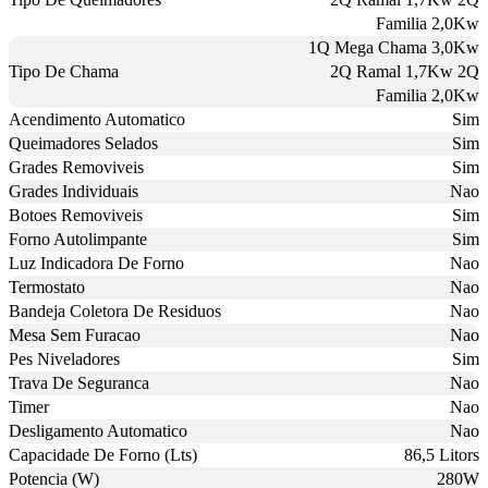
Familia 2,0Kw
1Q Mega Chama 3,0Kw
Tipo De Chama
2Q Ramal 1,7Kw 2Q
Familia 2,0Kw
Acendimento Automatico
Sim
Queimadores Selados
Sim
Grades Removiveis
Sim
Grades Individuais
Nao
Botoes Removiveis
Sim
Forno Autolimpante
Sim
Luz Indicadora De Forno
Nao
Termostato
Nao
Bandeja Coletora De Residuos
Nao
Mesa Sem Furacao
Nao
Pes Niveladores
Sim
Trava De Seguranca
Nao
Timer
Nao
Desligamento Automatico
Nao
Capacidade De Forno (Lts)
86,5 Litors
Potencia (W)
280W