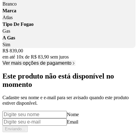
Branco
Marca
Atlas
Tipo De Fogao
Gas
A Gas
Sim
Price:
R$ 839,00
em até
10
x
de
R$ 83,90
sem juros
Ver mais opções de pagamento
Este produto não está disponível no
momento
Cadastre seu nome e e-mail para ser avisado quando este produto
estiver disponível.
Nome
Email
Enviando...