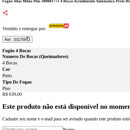
Fogão Atlas Milão Plus 300001771 4 Bocas Acendimento Automático Preto Bi
Vendido e entregue por:
Ref.:
031756
Fogão 4 Bocas
Numero De Bocas (Queimadores)
4 Bocas
Cor
Preto
Tipo De Fogao
Piso
Price:
R$ 639,00
Este produto não está disponível no mome
Cadastre seu nome e e-mail para ser avisado quando este produto estiv
Nome