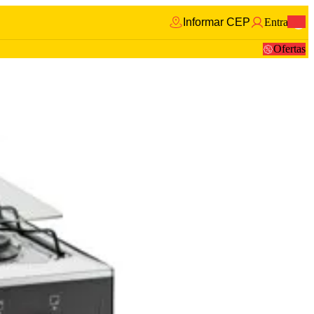
Informar CEP
Entrar
0
Ofertas