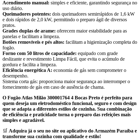
Acendimento manual:
simples e eficiente, garantindo segurança no
uso diário.​
Queimadores potentes:
dois queimadores semirrápidos de 1,6 kW
e dois rápidos de 2,0 kW, permitindo o preparo ágil de diversos
pratos.​
Grades duplas de arame:
oferecem maior estabilidade para as
panelas e facilitam a limpeza.​
Botões removíveis e pés altos:
facilitam a higienização completa do
fogão.​
Forno com 50 litros de capacidade:
equipado com grade
deslizante e revestimento Limpa Fácil, que evita o acúmulo de
gordura e facilita a limpeza.​
Eficiência energética A:
economia de gás sem comprometer o
desempenho.​
Sistema corta gás: proporciona maior segurança ao interromper o
fornecimento de gás em caso de ausência de chama.
O Fogão Atlas Milão 300001764 4 Bocas Preto é perfeito para
quem deseja um eletrodoméstico funcional, seguro e com design
que se adapta a diferentes estilos de cozinha. Sua combinação
de eficiência e praticidade torna o preparo das refeições mais
simples e agradável.​
🛒
Adquira já o seu no site ou aplicativo do Armazém Paraíba e
transforme sua cozinha com qualidade e estilo!