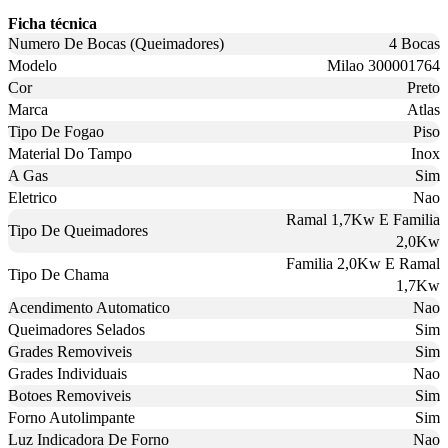
Ficha técnica
Numero De Bocas (Queimadores)
4 Bocas
Modelo
Milao 300001764
Cor
Preto
Marca
Atlas
Tipo De Fogao
Piso
Material Do Tampo
Inox
A Gas
Sim
Eletrico
Nao
Ramal 1,7Kw E Familia
Tipo De Queimadores
2,0Kw
Familia 2,0Kw E Ramal
Tipo De Chama
1,7Kw
Acendimento Automatico
Nao
Queimadores Selados
Sim
Grades Removiveis
Sim
Grades Individuais
Nao
Botoes Removiveis
Sim
Forno Autolimpante
Sim
Luz Indicadora De Forno
Nao