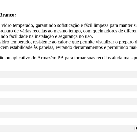
 Branco:
dro temperado, garantindo sofisticação e fácil limpeza para manter s
preparo de várias receitas ao mesmo tempo, com queimadores de diferent
do facilidade na instalação e segurança no uso.
ro temperado, resistente ao calor e que permite visualizar o preparo d
recem estabilidade às panelas, evitando derramamentos e permitindo mai
e ou aplicativo do Armazém PB para tornar suas receitas ainda mais pr
1