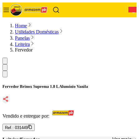
0
Home
Utilidades Domésticas
Panelas
Leiteira
Fervedor
Fervedor Brinox Suprema 1.8 L Alumínio Vanila
Vendido e entregue por:
Ref.:
031449