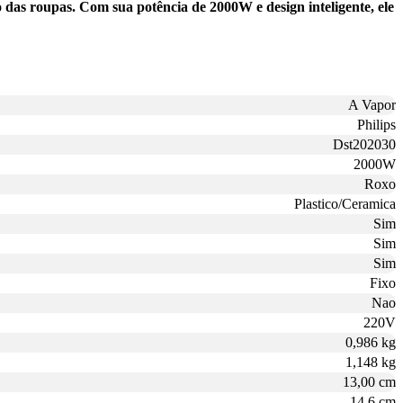
 das roupas. Com sua potência de 2000W e design inteligente, ele
A Vapor
Philips
Dst202030
2000W
Roxo
Plastico/Ceramica
Sim
Sim
Sim
Fixo
Nao
220V
0,986 kg
1,148 kg
13,00 cm
14,6 cm