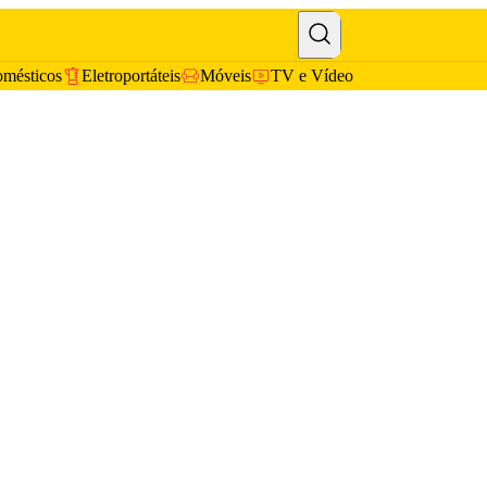
omésticos
Eletroportáteis
Móveis
TV e Vídeo