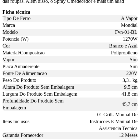
das roupas. Além disso, o Spray Umedecedor é mais um aliad
Ficha técnica
Tipo De Ferro
A Vapor
Marca
Mondial
Modelo
Fvn-01-BL
Potencia (W)
1270W
Cor
Branco e Azul
Material/Composicao
Polipropileno
Vapor
Sim
Placa Antiaderente
Sim
Fonte De Alimentacao
220V
Peso Do Produto
3,31 kg
Altura Do Produto Sem Embalagem
9,5 cm
Largura Do Produto Sem Embalagem
41,8 cm
Profundidade Do Produto Sem
45,7 cm
Embalagem
01 Grill- Manual De
Itens Inclusos
Instrucoes E Manual De
Assistencia Tecnica
Garantia Fornecedor
12 Meses