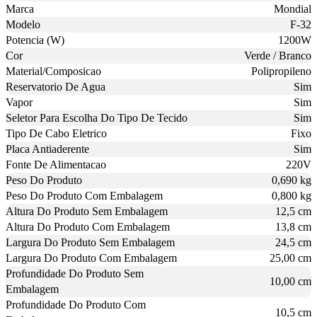
Marca
Mondial
Modelo
F-32
Potencia (W)
1200W
Cor
Verde / Branco
Material/Composicao
Polipropileno
Reservatorio De Agua
Sim
Vapor
Sim
Seletor Para Escolha Do Tipo De Tecido
Sim
Tipo De Cabo Eletrico
Fixo
Placa Antiaderente
Sim
Fonte De Alimentacao
220V
Peso Do Produto
0,690 kg
Peso Do Produto Com Embalagem
0,800 kg
Altura Do Produto Sem Embalagem
12,5 cm
Altura Do Produto Com Embalagem
13,8 cm
Largura Do Produto Sem Embalagem
24,5 cm
Largura Do Produto Com Embalagem
25,00 cm
Profundidade Do Produto Sem
10,00 cm
Embalagem
Profundidade Do Produto Com
10,5 cm