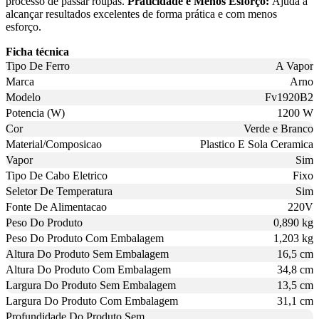
processo de passar roupas.
Praticidade e Menos Esforço:
Ajuda a
alcançar resultados excelentes de forma prática e com menos
esforço.
Ficha técnica
Tipo De Ferro
A Vapor
Marca
Arno
Modelo
Fv1920B2
Potencia (W)
1200 W
Cor
Verde e Branco
Material/Composicao
Plastico E Sola Ceramica
Vapor
Sim
Tipo De Cabo Eletrico
Fixo
Seletor De Temperatura
Sim
Fonte De Alimentacao
220V
Peso Do Produto
0,890 kg
Peso Do Produto Com Embalagem
1,203 kg
Altura Do Produto Sem Embalagem
16,5 cm
Altura Do Produto Com Embalagem
34,8 cm
Largura Do Produto Sem Embalagem
13,5 cm
Largura Do Produto Com Embalagem
31,1 cm
Profundidade Do Produto Sem