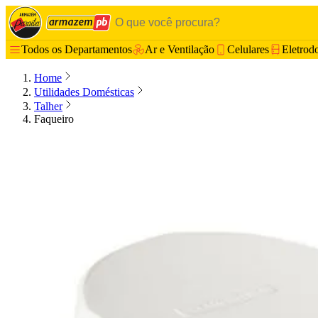
Todos os Departamentos
Ar e Ventilação
Celulares
Eletrod
Home
Utilidades Domésticas
Talher
Faqueiro