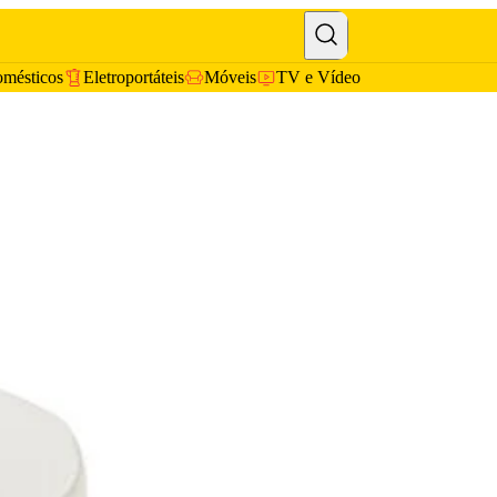
omésticos
Eletroportáteis
Móveis
TV e Vídeo