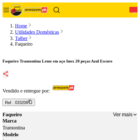
0
Home
Utilidades Domésticas
Talher
Faqueiro
Faqueiro Tramontina Leme em aço Inox 20 peças Azul Escuro
Vendido e entregue por:
Ref.:
033209
Ver mais
Faqueiro
Marca
Tramontina
Modelo