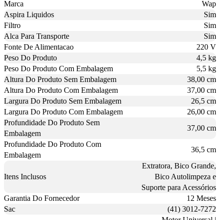
Marca
Wap
Aspira Liquidos
Sim
Filtro
Sim
Alca Para Transporte
Sim
Fonte De Alimentacao
220 V
Peso Do Produto
4,5 kg
Peso Do Produto Com Embalagem
5,5 kg
Altura Do Produto Sem Embalagem
38,00 cm
Altura Do Produto Com Embalagem
37,00 cm
Largura Do Produto Sem Embalagem
26,5 cm
Largura Do Produto Com Embalagem
26,00 cm
Profundidade Do Produto Sem
37,00 cm
Embalagem
Profundidade Do Produto Com
36,5 cm
Embalagem
Extratora, Bico Grande,
Itens Inclusos
Bico Autolimpeza e
Suporte para Acessórios
Garantia Do Fornecedor
12 Meses
Sac
(41) 3012-7272
Motor Universal |