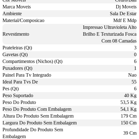
Marca Moveis
Dj Moveis
Ambiente
Sala De Estar
Material/Composicao
Mdf E Mdp
Impressao Ultravioleta Alto
Revestimento
Brilho E Texturizada Fosca
Com 08 Camadas
Prateleiras (Qt)
3
Gavetas (Qt)
0
Compartimentos (Nichos) (Qt)
6
Puxadores (Qt)
1
Painel Para Tv Integrado
Nao
Ideal Para Tvs De
55
Pes (Qt)
6
Peso Suportado
40 Kg
Peso Do Produto
53,5 Kg
Peso Do Produto Com Embalagem
54,1 Kg
Altura Do Produto Sem Embalagem
179 Cm
Largura Do Produto Sem Embalagem
150 Cm
Profundidade Do Produto Sem
39 Cm
Embalagem