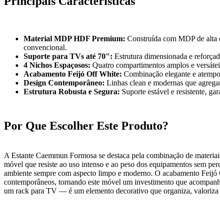
Principais Características
Material MDP HDF Premium:
Construída com MDP de alta de
convencional.
Suporte para TVs até 70":
Estrutura dimensionada e reforçada
4 Nichos Espaçosos:
Quatro compartimentos amplos e versáteis 
Acabamento Feijó Off White:
Combinação elegante e atempora
Design Contemporâneo:
Linhas clean e modernas que agregam 
Estrutura Robusta e Segura:
Suporte estável e resistente, g
Por Que Escolher Este Produto?
A Estante Caemmun Formosa se destaca pela combinação de materiais 
móvel que resiste ao uso intenso e ao peso dos equipamentos sem perd
ambiente sempre com aspecto limpo e moderno. O acabamento Feijó Off W
contemporâneos, tornando este móvel um investimento que acompanha d
um rack para TV — é um elemento decorativo que organiza, valoriza 