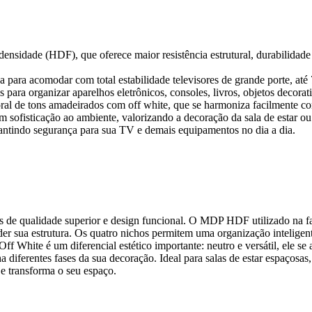
nsidade (HDF), que oferece maior resistência estrutural, durabilidad
 para acomodar com total estabilidade televisores de grande porte, até
para organizar aparelhos eletrônicos, consoles, livros, objetos decorat
l de tons amadeirados com off white, que se harmoniza facilmente com
sofisticação ao ambiente, valorizando a decoração da sala de estar ou
arantindo segurança para sua TV e demais equipamentos no dia a dia.
de qualidade superior e design funcional. O MDP HDF utilizado na fa
er sua estrutura. Os quatro nichos permitem uma organização inteligen
hite é um diferencial estético importante: neutro e versátil, ele se ad
iferentes fases da sua decoração. Ideal para salas de estar espaçosas
e transforma o seu espaço.