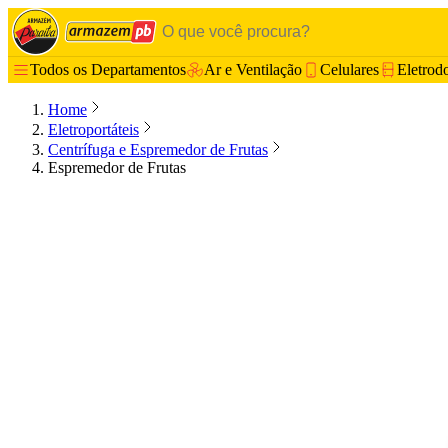
Todos os Departamentos
Ar e Ventilação
Celulares
Eletrod
Home
Eletroportáteis
Centrífuga e Espremedor de Frutas
Espremedor de Frutas