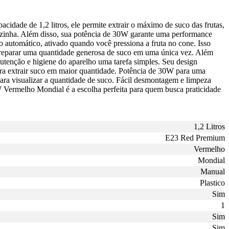
dade de 1,2 litros, ele permite extrair o máximo de suco das frutas,
ozinha. Além disso, sua potência de 30W garante uma performance
 automático, ativado quando você pressiona a fruta no cone. Isso
do preparar uma quantidade generosa de suco em uma única vez. Além
anutenção e higiene do aparelho uma tarefa simples. Seu design
ara extrair suco em maior quantidade. Potência de 30W para uma
para visualizar a quantidade de suco. Fácil desmontagem e limpeza
ermelho Mondial é a escolha perfeita para quem busca praticidade
1,2 Litros
E23 Red Premium
Vermelho
Mondial
Manual
Plastico
Sim
1
Sim
Sim