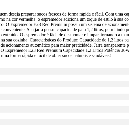
 deseja preparar sucos frescos de forma rápida e fácil. Com uma capaci
no na cor vermelha, o espremedor adiciona um toque de estilo à sua c
ático. O Espremedor E23 Red Premium possui um sistema de acionamento
l e conveniente. Sua jarra possui capacidade para 1,2 litros, permitin
suco extraído. O espremedor é fácil de desmontar e limpar, tornando a m
 sua cozinha. Características do Produto: Capacidade de 1,2 litros p
de acionamento automático para maior praticidade. Jarra transparente 
 O Espremedor E23 Red Premium Capacidade 1,2 Litros Potência 30W V
 uma forma rápida e fácil de obter sucos naturais e saudáveis!