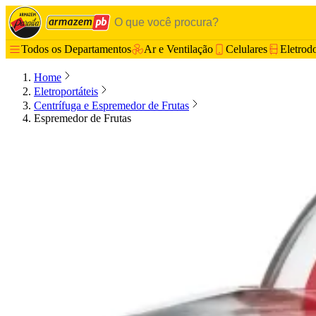
Todos os Departamentos
Ar e Ventilação
Celulares
Eletrod
Home
Eletroportáteis
Centrífuga e Espremedor de Frutas
Espremedor de Frutas