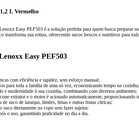
1,2 L Vermelho
 Lenoxx Easy PEF503 é a solução perfeita para quem busca preparar suc
co transforma sua rotina, oferecendo sucos frescos e nutritivos para to
r Lenoxx Easy PEF503
ricas com eficiência e rapidez, sem esforço manual;
ucos para toda a família de uma só vez, economizando tempo na cozinha
ilo e modernidade à sua cozinha, combinando com diversos ambientes;
o cone extrator e o motor é acionado automaticamente, proporcionando 
 de suco de laranjas, limões, limas e outras frutas cítricas;
o suco diretamente no copo sem fazer sujeira;
ós o uso, garantindo praticidade no dia a dia.